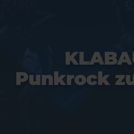
K
L
A
B
A
P
u
n
k
r
o
c
k
z