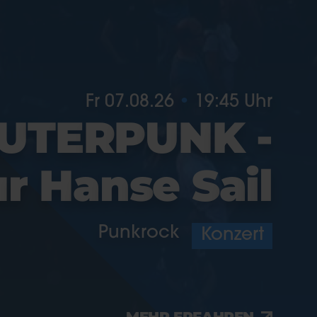
Fr 07.08.26
19:45 Uhr
U
T
E
R
P
U
N
K
-
u
r
H
a
n
s
e
S
a
i
l
Punkrock
Konzert